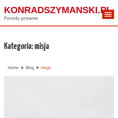
Skip
KONRADSZYMANSKI.PL
to
content
Porady prawne
Kategoria:
misja
Home
Blog
misja