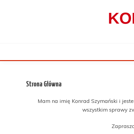
Skip
to
KO
content
Strona Główna
Mam na imię Konrad Szymański i jest
wszystkim sprawy zw
Zaprasza