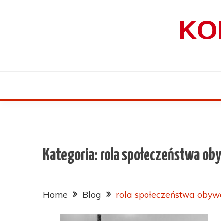
Skip
to
KO
content
Kategoria:
rola społeczeństwa ob
Home
Blog
rola społeczeństwa obyw