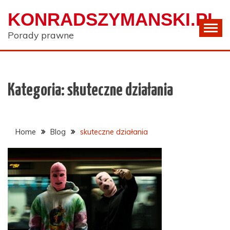
Skip
KONRADSZYMANSKI.PL
to
content
Porady prawne
Kategoria:
skuteczne działania
Home
Blog
skuteczne działania