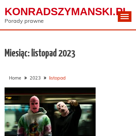
Skip
KONRADSZYMANSKI.PL
to
content
Porady prawne
Miesiąc:
listopad 2023
Home
2023
listopad